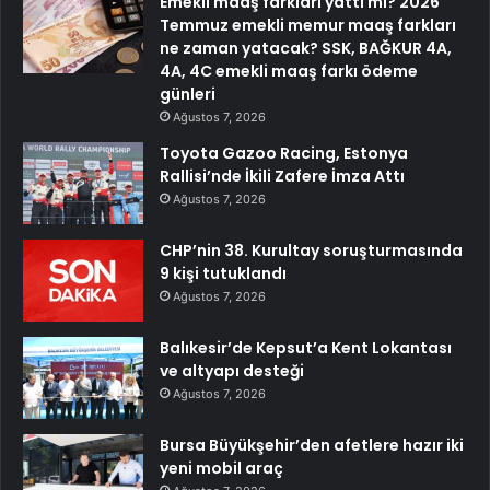
Emekli maaş farkları yattı mı? 2026
Temmuz emekli memur maaş farkları
ne zaman yatacak? SSK, BAĞKUR 4A,
4A, 4C emekli maaş farkı ödeme
günleri
Ağustos 7, 2026
Toyota Gazoo Racing, Estonya
Rallisi’nde İkili Zafere İmza Attı
Ağustos 7, 2026
CHP’nin 38. Kurultay soruşturmasında
9 kişi tutuklandı
Ağustos 7, 2026
Balıkesir’de Kepsut’a Kent Lokantası
ve altyapı desteği
Ağustos 7, 2026
Bursa Büyükşehir’den afetlere hazır iki
yeni mobil araç