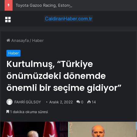
Toyota Gazoo Racing, Estonya Rallisi’nde İkili Zafere İmza Attı
Menü
Anasayfa
/
Haber
Haber
Kurtulmuş, “Türkiye
önümüzdeki dönemde
önemli bir seçime gidiyor”
FAHRİ GÜLSOY
Aralık 2, 2022
0
14
1 dakika okuma süresi