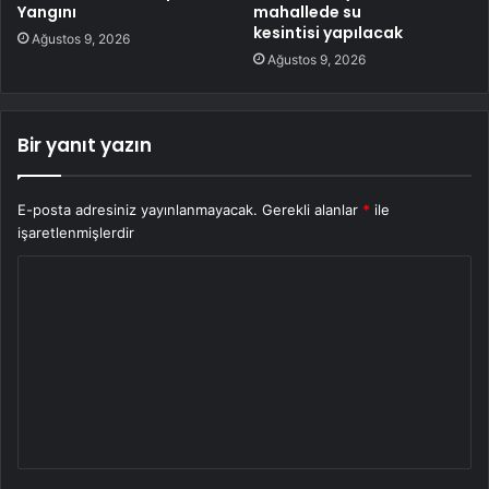
Yangını
mahallede su
kesintisi yapılacak
Ağustos 9, 2026
Ağustos 9, 2026
Bir yanıt yazın
E-posta adresiniz yayınlanmayacak.
Gerekli alanlar
*
ile
işaretlenmişlerdir
Y
o
r
u
m
*