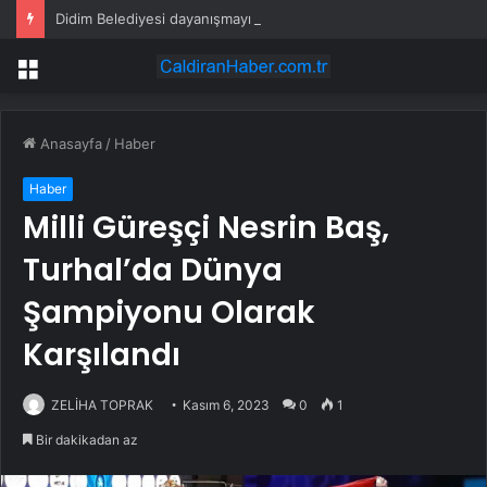
Didim Belediyesi dayanışmayı büyütüyor
Menü
Anasayfa
/
Haber
Haber
Milli Güreşçi Nesrin Baş,
Turhal’da Dünya
Şampiyonu Olarak
Karşılandı
ZELİHA TOPRAK
Kasım 6, 2023
0
1
Bir dakikadan az