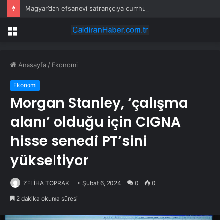
Magyar’dan efsanevi satranççıya cumhurbaşkanlığı teklifi
Menü
Anasayfa
/
Ekonomi
Ekonomi
Morgan Stanley, ‘çalışma
alanı’ olduğu için CIGNA
hisse senedi PT’sini
yükseltiyor
ZELİHA TOPRAK
Şubat 6, 2024
0
0
2 dakika okuma süresi