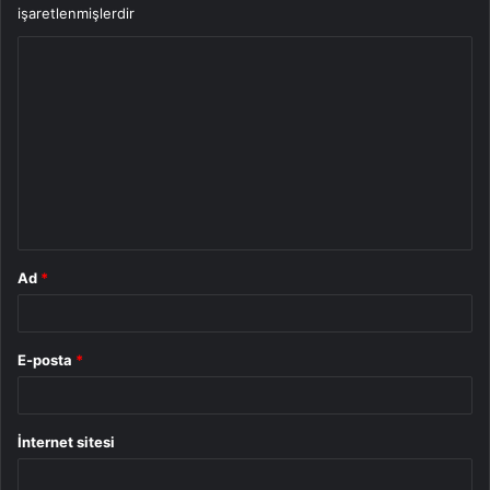
işaretlenmişlerdir
Y
o
r
u
m
*
Ad
*
E-posta
*
İnternet sitesi