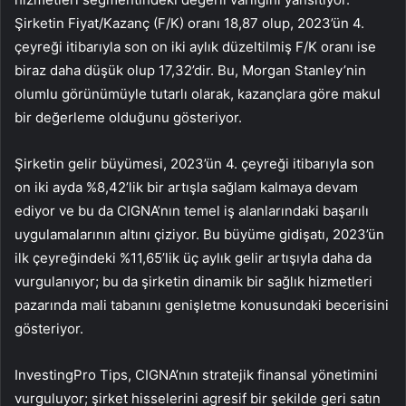
Şirketin Fiyat/Kazanç (F/K) oranı 18,87 olup, 2023’ün 4.
çeyreği itibarıyla son on iki aylık düzeltilmiş F/K oranı ise
biraz daha düşük olup 17,32’dir. Bu, Morgan Stanley’nin
olumlu görünümüyle tutarlı olarak, kazançlara göre makul
bir değerleme olduğunu gösteriyor.
Şirketin gelir büyümesi, 2023’ün 4. çeyreği itibarıyla son
on iki ayda %8,42’lik bir artışla sağlam kalmaya devam
ediyor ve bu da CIGNA’nın temel iş alanlarındaki başarılı
uygulamalarının altını çiziyor. Bu büyüme gidişatı, 2023’ün
ilk çeyreğindeki %11,65’lik üç aylık gelir artışıyla daha da
vurgulanıyor; bu da şirketin dinamik bir sağlık hizmetleri
pazarında mali tabanını genişletme konusundaki becerisini
gösteriyor.
InvestingPro Tips, CIGNA’nın stratejik finansal yönetimini
vurguluyor; şirket hisselerini agresif bir şekilde geri satın