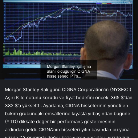
Morgan Stanley Salı günü CIGNA Corporation’ın (NYSE:CI)
Aşırı Kilo notunu korudu ve fiyat hedefini önceki 365 $’dan
382 $’a yükseltti. Ayarlama, CIGNA hisselerinin yönetilen
bakım grubundaki emsallerine kıyasla yılbaşından bugüne
(YTD) dikkate değer bir performans göstermesinin
ardından geldi. CIGNA’nın hisseleri yılın başından bu yana
yüzde 7,3 oranında değer kazanırken emsalleri yüzde 5,5