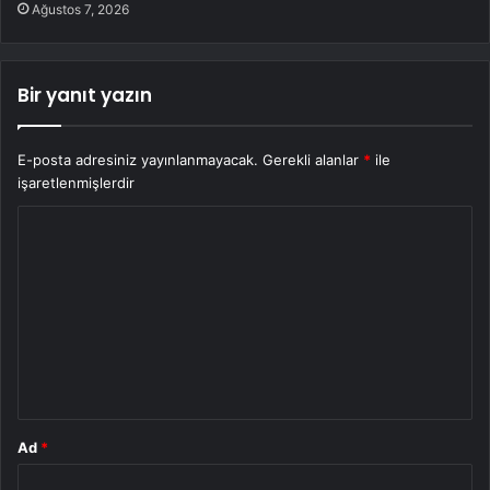
Ağustos 7, 2026
Bir yanıt yazın
E-posta adresiniz yayınlanmayacak.
Gerekli alanlar
*
ile
işaretlenmişlerdir
Y
o
r
u
m
*
Ad
*