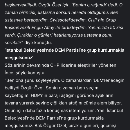
başkanvekiliydi. Özgür Özel için, ‘Benim çırağımdı’ dedi. O
zaman birincisi, ustasına sorsun nerede olduğumu. Ben
ustasıyla beraberdim. Swissotel’deydim. CHP’nin Grup
Başkanvekili Engin Altay ile birlikteydim. Yanımızda 50 kişi
vardı. Çıraklar o günleri hatırlamıyorsa ustasına bunu
sorabilir
” diye konuştu.
‘İstanbul Belediyesi’nde DEM Partisi’ne grup kurdurmakla
meşgulsünüz’
Sözlerinin devamında CHP liderine eleştiriler yönelten
İnce, şöyle konuştu:
“Ben ona şunu söyleyeyim. O zamanlardan ‘DEM’leneceğin
belliydi Özgür Özel. Senin o zaman ben seçimi
kaybettiğim, HDP’nin barajı aştığını görünce ayakların
tavana vurarak sevinç çığlıkları attığını cümle alem biliyor.
Onun için daha fazla konuşmak istemiyorum. Yani İstanbul
Belediyesi’nde DEM Partisi’ne grup kurdurmakla
meşgulsünüz. Bak Özgür Özel, bırak o günleri, geçmişi