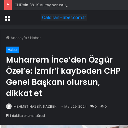
CHP’nin 38. Kurultay soruşturmasında 9 kişi tutuklandı
Menü
Anasayfa
/
Haber
Haber
Muharrem İnce’den Özgür
Özel’e: İzmir’i kaybeden CHP
Genel Başkanı olursun,
dikkat et
MEHMET HAZBİN KAZBEK
Mart 29, 2024
0
0
1 dakika okuma süresi