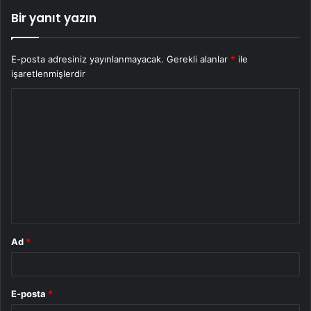
Bir yanıt yazın
E-posta adresiniz yayınlanmayacak.
Gerekli alanlar
*
ile
işaretlenmişlerdir
Y
o
r
u
m
*
Ad
*
E-posta
*