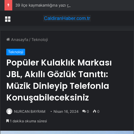
39 ilçe kaymakamlığına yazı gönderildi: İstanbul’da okullarda mescid kararı
Menü
Anasayfa
/
Teknoloji
Teknoloji
Popüler Kulaklık Markası
JBL, Akıllı Gözlük Tanıttı:
Müzik Dinleyip Telefonla
Konuşabileceksiniz
NURCAN BAYRAM
Nisan 16, 2024
0
0
1 dakika okuma süresi