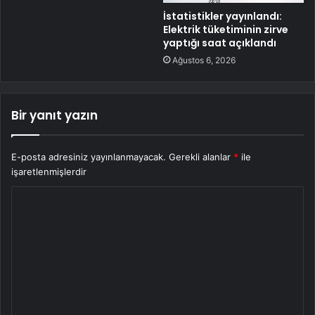
İstatistikler yayınlandı:
Elektrik tüketiminin zirve
yaptığı saat açıklandı
Ağustos 6, 2026
Bir yanıt yazın
E-posta adresiniz yayınlanmayacak.
Gerekli alanlar
*
ile
işaretlenmişlerdir
Y
o
r
u
m
*