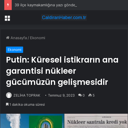
39 ilçe kaymakamlığına yazı gönderildi: İstanbul’da okullarda mescid kararı
Menü
Anasayfa
/
Ekonomi
Ekonomi
Putin: Küresel istikrarın ana
garantisi nükleer
gücümüzün gelişmesidir
ZELİHA TOPRAK
Temmuz 9, 2023
0
5
1 dakika okuma süresi