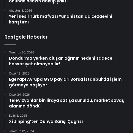
önünde benzin döküp yaktı
Ağustos 8, 2026
Yeni nesil Türk mafyası Yunanistan’da cezaevini
karıştırdı
Rastgele Haberler
Temmuz 30, 2026
Dondurma yerken oluşan ağrının nedeni sadece
hassasiyet olmayabilir!
Ocak 13, 2025
EgeYapı Avrupa GYO payları Borsa İstanbul’da işlem
görmeye başlıyor
Ocak 24, 2026
Televizyonlar bin liraya satışa sunuldu, market savaş
alanına döndü
Eylül 3, 2025
Xi Jinping’ten Dünya Barışı Çağrısı
Temmuz 12, 2024