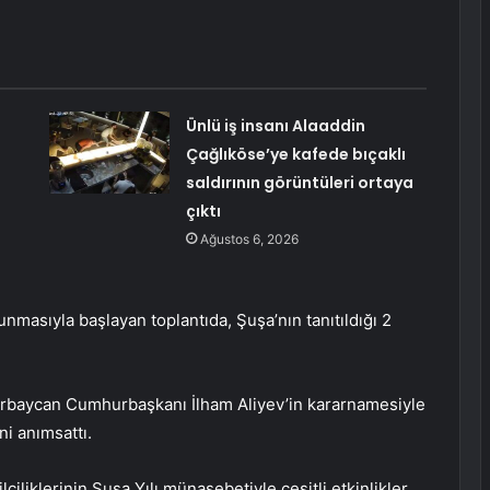
Ünlü iş insanı Alaaddin
Çağlıköse’ye kafede bıçaklı
saldırının görüntüleri ortaya
çıktı
Ağustos 6, 2026
unmasıyla başlayan toplantıda, Şuşa’nın tanıtıldığı 2
baycan Cumhurbaşkanı İlham Aliyev’in kararnamesiyle
ni anımsattı.
ciliklerinin Şuşa Yılı münasebetiyle çeşitli etkinlikler