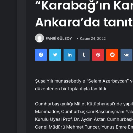
“Karabağ’ın Kar
Ankara’da tanıt
FAHRİ GÜLSOY
Kasım 24, 2022
Facebook
Twitter
LinkedIn
Tumblr
Pinterest
Reddit
Şuşa Yılı münasebetiyle “Selam Azerbaycan” ve 
düzenlenen bir toplantıyla tanıtıldı.
Cumhurbaşkanlığı Millet Kütüphanesi’nde yapıl
Mammadov, Cumhurbaşkanı Başdanışmanı Yalçın
Kurulu Üyesi Prof. Dr. Aydın Aktar, Cumhurbaşka
Genel Müdürü Mehmet Tuncer, Yunus Emre Enst