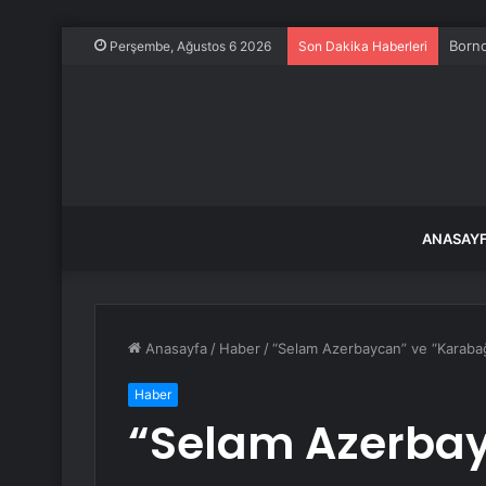
Borno
Perşembe, Ağustos 6 2026
Son Dakika Haberleri
ANASAY
Anasayfa
/
Haber
/
“Selam Azerbaycan” ve “Karabağ’ın
Haber
“Selam Azerbay