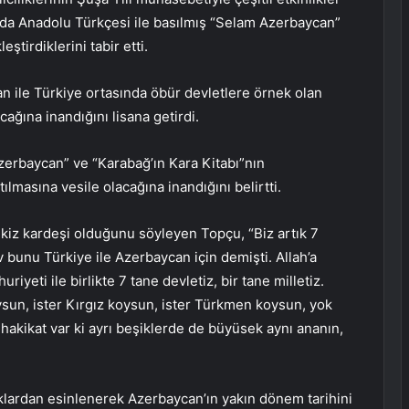
a Anadolu Türkçesi ile basılmış “Selam Azerbaycan”
ştirdiklerini tabir etti.
 ile Türkiye ortasında öbür devletlere örnek olan
ağına inandığını lisana getirdi.
rbaycan” ve “Karabağ’ın Kara Kitabı”nın
masına vesile olacağına inandığını belirtti.
ikiz kardeşi olduğunu söyleyen Topçu, “Biz artık 7
v bunu Türkiye ile Azerbaycan için demişti. Allah’a
eti ile birlikte 7 tane devletiz, bir tane milletiz.
sun, ister Kırgız koysun, ister Türkmen koysun, yok
hakikat var ki ayrı beşiklerde de büyüsek aynı ananın,
aklardan esinlenerek Azerbaycan’ın yakın dönem tarihini