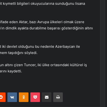
it kıymetli bilgileri okuyucularına sunduğunu lisana
ifade eden Aktar, bazı Avrupa ülkeleri olmak üzere
n dimdik ayakta durabilme başarısı gösterdiğinin altını
et iki devlet olduğunu bu nedenle Azerbaycan ile
önem taşıdığını söyledi.
altını çizen Tuncer, iki ülke ortasındaki kültürel iş
arını kaydetti.
erest
Reddit
VKontakte
Odnoklassniki
Pocket
E-Posta ile paylaş
Yazdır