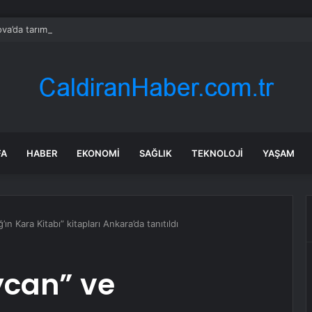
va’da tarım ve dayanışma hamlesi
FA
HABER
EKONOMI
SAĞLIK
TEKNOLOJI
YAŞAM
 Kara Kitabı” kitapları Ankara’da tanıtıldı
can” ve