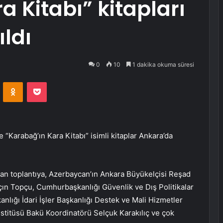
a Kitabı” kitapları
ıldı
0
10
1 dakika okuma süresi
VKontakte
Odnoklassniki
Pocket
“Karabağ’ın Kara Kitabı” isimli kitaplar Ankara’da
an toplantıya, Azerbaycan’ın Ankara Büyükelçisi Reşad
 Topçu, Cumhurbaşkanlığı Güvenlik ve Dış Politikalar
nlığı İdari İşler Başkanlığı Destek ve Mali Hizmetler
itüsü Bakü Koordinatörü Selçuk Karakılıç ve çok