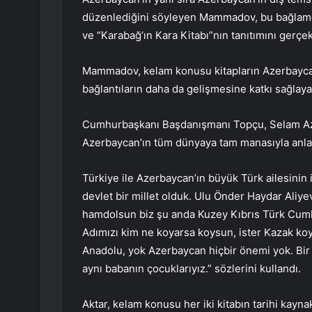
düzenlediğini söyleyen Mammadov, bu bağlamd
ve “Karabağ’ın Kara Kitabı”nın tanıtımını gerçekle
Mammadov, kelam konusu kitapların Azerbaycan
bağlantıların daha da gelişmesine katkı sağlayac
Cumhurbaşkanı Başdanışmanı Topçu, Selam Aze
Azerbaycan’ın tüm dünyaya tam manasıyla anlatıl
Türkiye ile Azerbaycan’ın büyük Türk ailesinin 
devlet bir millet olduk. Ulu Önder Haydar Aliye
hamdolsun biz şu anda Kuzey Kıbrıs Türk Cumhuriy
Adımızı kim ne koyarsa koysun, ister Kazak koy
Anadolu, yok Azerbaycan hiçbir önemi yok. Bir 
aynı babanın çocuklarıyız.” sözlerini kullandı.
Aktar, kelam konusu her iki kitabın tarihi kayn