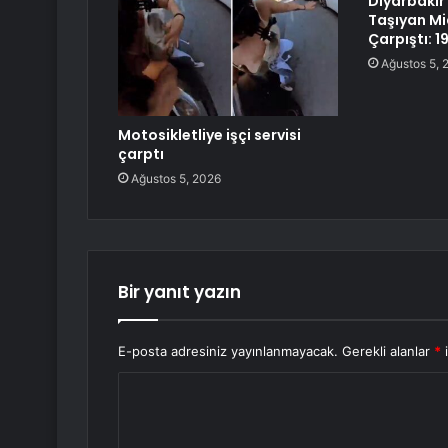
Diyarbakır’
Taşıyan Mi
Çarpıştı: 19
Ağustos 5, 
Motosikletliye işçi servisi
çarptı
Ağustos 5, 2026
Bir yanıt yazın
E-posta adresiniz yayınlanmayacak.
Gerekli alanlar
*
i
Y
o
r