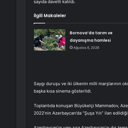
sayıda davetli katıldı.
İlgili Makaleler
Bornova’da tarım ve
dayanışma hamlesi
Ağustos 6, 2026
Saygı duruşu ve iki ülkenin milli marşlarının ok
başka kısa sinema gösterildi.
Toplantıda konuşan Büyükelçi Mammadov, Azer
2022’nin Azerbaycan’da “Şuşa Yılı” ilan edildiği
Azerbaycan’ın yanı sıra Azerbaycan’ın dış temsil