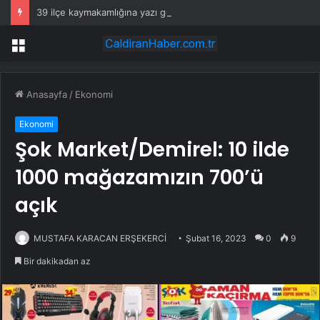
39 ilçe kaymakamlığına yazı gönderildi: İstanbul’da okullarda mescid kararı
Menü
Anasayfa
/
Ekonomi
Ekonomi
Şok Market/Demirel: 10 ilde
1000 mağazamızın 700’ü
açık
MUSTAFA KARACAN ERŞEKERCİ
Şubat 16, 2023
0
9
Bir dakikadan az