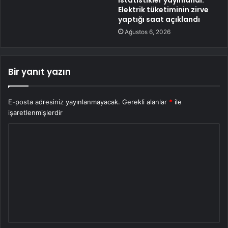
İstatistikler yayınlandı:
Elektrik tüketiminin zirve
yaptığı saat açıklandı
Ağustos 6, 2026
Bir yanıt yazın
E-posta adresiniz yayınlanmayacak.
Gerekli alanlar
*
ile
işaretlenmişlerdir
Y
o
r
u
m
*