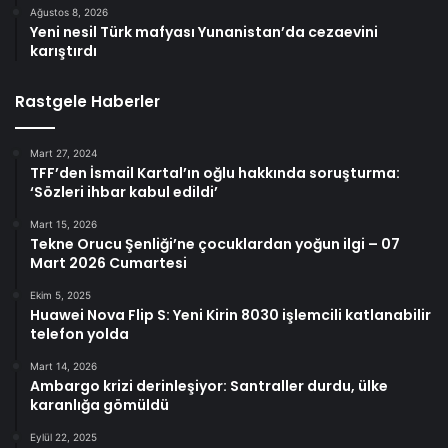
Ağustos 8, 2026
Yeni nesil Türk mafyası Yunanistan’da cezaevini
karıştırdı
Rastgele Haberler
Mart 27, 2024
TFF’den İsmail Kartal’ın oğlu hakkında soruşturma:
‘Sözleri ihbar kabul edildi’
Mart 15, 2026
Tekne Orucu Şenliği’ne çocuklardan yoğun ilgi – 07
Mart 2026 Cumartesi
Ekim 5, 2025
Huawei Nova Flip S: Yeni Kirin 8030 işlemcili katlanabilir
telefon yolda
Mart 14, 2026
Ambargo krizi derinleşiyor: Santraller durdu, ülke
karanlığa gömüldü
Eylül 22, 2025