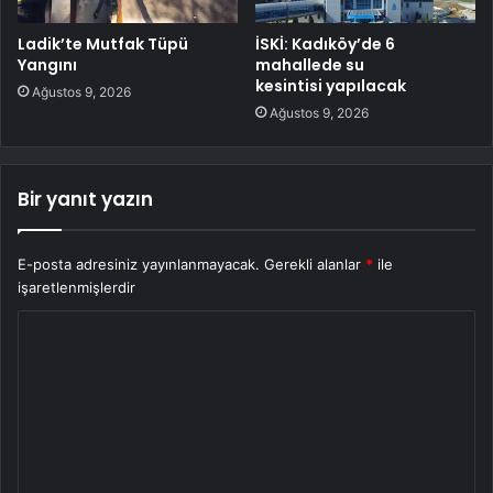
Ladik’te Mutfak Tüpü
İSKİ: Kadıköy’de 6
Yangını
mahallede su
kesintisi yapılacak
Ağustos 9, 2026
Ağustos 9, 2026
Bir yanıt yazın
E-posta adresiniz yayınlanmayacak.
Gerekli alanlar
*
ile
işaretlenmişlerdir
Y
o
r
u
m
*