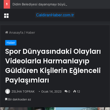
Didim Belediyesi dayanışmayı büyütüyor
Menü
Anasayfa
/
Haber
Haber
Spor Dünyasındaki Olayları
Videolarla Harmanlayıp
Güldüren Kişilerin Eğlenceli
Paylaşımları
ZELİHA TOPRAK
Ocak 14, 2023
0
12
Bir dakikadan az