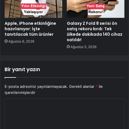
Apple, iPhone etkinliğine
Galaxy Z Fold 8 serisi ön
hazırlanıyor: İşte
satış rekoru kırdı: Tek
tanıtılacak tüm ürünler
ülkede dakikada 140 cihaz
satıldı!
Ağustos 6, 2026
Ağustos 5, 2026
Bir yanıt yazın
E-posta adresiniz yayınlanmayacak.
Gerekli alanlar
*
ile
işaretlenmişlerdir
Y
o
r
u