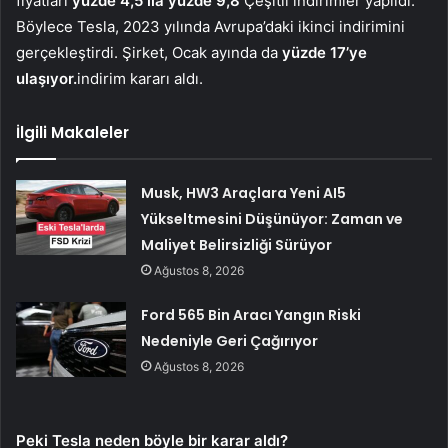
fiyatları
yüzde 4,5 ila yüzde 9,8
Çeşitli indirimler yapıldı.
Böylece Tesla, 2023 yılında Avrupa’daki ikinci indirimini
gerçekleştirdi. Şirket, Ocak ayında da
yüzde 17’ye
ulaşıyor.
indirim kararı aldı.
İlgili Makaleler
Musk, HW3 Araçlara Yeni AI5
Yükseltmesini Düşünüyor: Zaman ve
Maliyet Belirsizliği Sürüyor
Ağustos 8, 2026
Ford 565 Bin Aracı Yangın Riski
Nedeniyle Geri Çağırıyor
Ağustos 8, 2026
Peki Tesla neden böyle bir karar aldı?