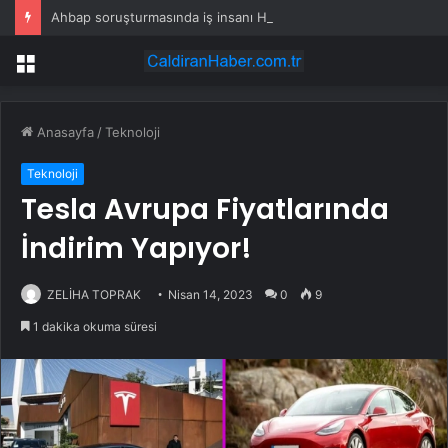
Ahbap soruşturmasında iş insanı Hüseyin Başaran’a tutuklama talebi
Menü
Anasayfa
/
Teknoloji
Teknoloji
Tesla Avrupa Fiyatlarında
İndirim Yapıyor!
ZELİHA TOPRAK
Nisan 14, 2023
0
9
1 dakika okuma süresi