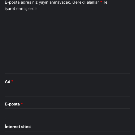
E-posta adresiniz yayınlanmayacak.
Gerekli alanlar
*
ile
işaretlenmişlerdir
Y
o
r
u
m
*
Ad
*
E-posta
*
İnternet sitesi