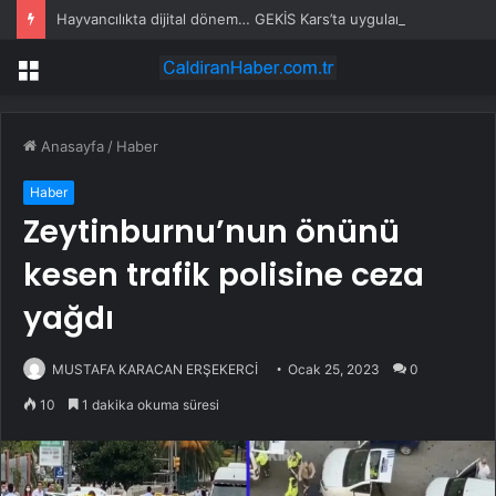
Hayvancılıkta dijital dönem… GEKİS Kars’ta uygulamaya alındı
Menü
Anasayfa
/
Haber
Haber
Zeytinburnu’nun önünü
kesen trafik polisine ceza
yağdı
MUSTAFA KARACAN ERŞEKERCİ
Ocak 25, 2023
0
10
1 dakika okuma süresi