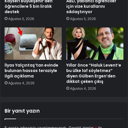
Kayseri Büyükşehir’den
ABD, yabancı öğrenciler
öğrencilere 5 bin liralık
için vize kurallarını
destek
sıkılaştırıyor
Ağustos 5, 2026
Ağustos 5, 2026
İlyas Yalçıntaş’tan evinde
Yıllar önce “Haluk Levent’e
bulunan hassas teraziyle
bu ülke laf söyletmez”
ilgili açıklama
diyen Gülben Ergen’den
dikkat çeken çıkış
Ağustos 4, 2026
Ağustos 4, 2026
Bir yanıt yazın
E-posta adresiniz yayınlanmayacak.
Gerekli alanlar
*
ile