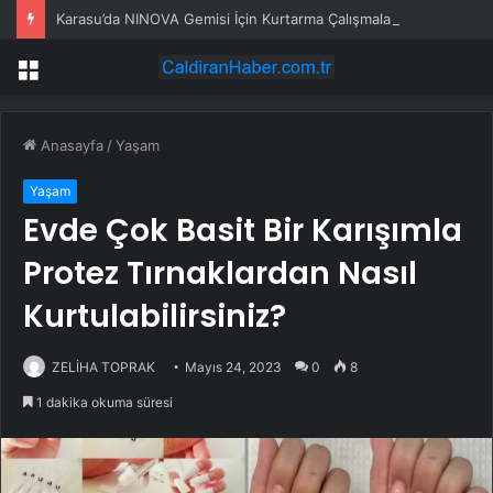
Karasu’da NINOVA Gemisi İçin Kurtarma Çalışmaları
Menü
Anasayfa
/
Yaşam
Yaşam
Evde Çok Basit Bir Karışımla
Protez Tırnaklardan Nasıl
Kurtulabilirsiniz?
ZELİHA TOPRAK
Mayıs 24, 2023
0
8
1 dakika okuma süresi