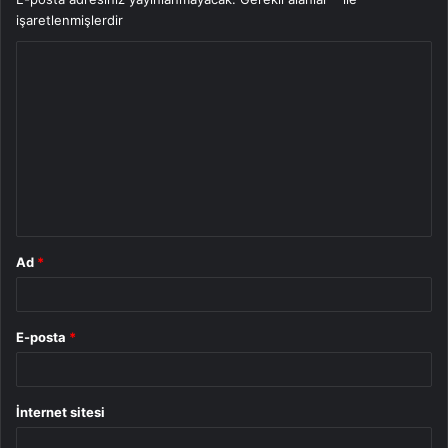
işaretlenmişlerdir
Y
o
r
u
m
*
Ad
*
E-posta
*
İnternet sitesi