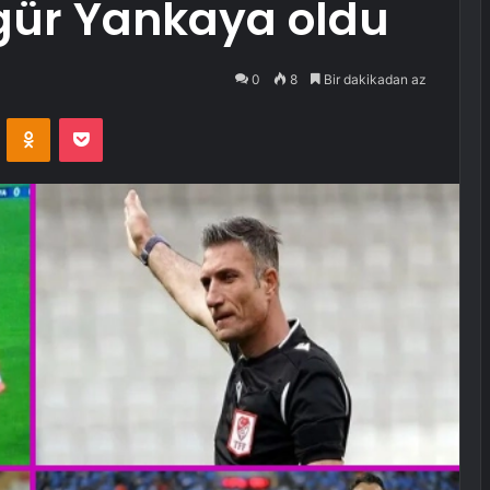
gür Yankaya oldu
0
8
Bir dakikadan az
VKontakte
Odnoklassniki
Pocket