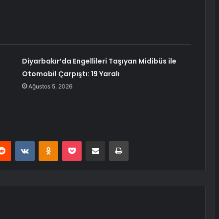
Diyarbakır’da Engellileri Taşıyan Midibüs ile
Otomobil Çarpıştı: 19 Yaralı
Ağustos 5, 2026
erest
Reddit
VKontakte
Odnoklassniki
Pocket
E-Posta ile paylaş
Yazdır