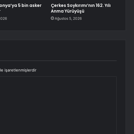
onya’ya 5 bin asker
Çerkes Soykırımı’nın 162. Yılı
r
Anma Yürüyüşü
2026
Ağustos 5, 2026
le işaretlenmişlerdir