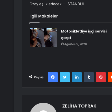
Özay eşlik edecek. – İSTANBUL
İlgili Makaleler
Motosikletliye işçi servisi
çarptı
Ağustos 5, 2026
Facebook
Twitter
LinkedIn
Tumblr
Pint
Paylaş
ZELİHA TOPRAK