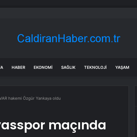
ye Yatırım Ortamını Güçlendiriyor
FA
HABER
EKONOMI
SAĞLIK
TEKNOLOJI
YAŞAM
 VAR hakemi Özgür Yankaya oldu
vasspor maçında