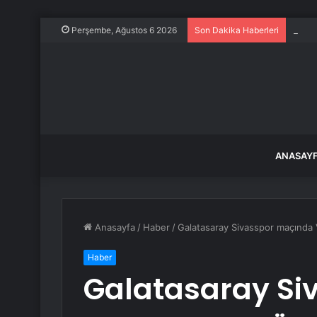
Türki
Perşembe, Ağustos 6 2026
Son Dakika Haberleri
ANASAY
Anasayfa
/
Haber
/
Galatasaray Sivasspor maçında
Haber
Galatasaray Si