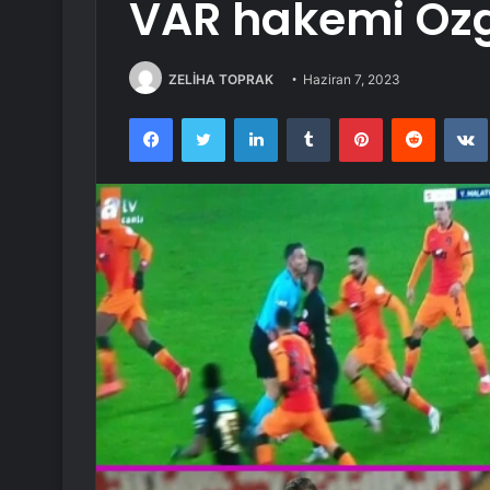
VAR hakemi Öz
ZELİHA TOPRAK
Haziran 7, 2023
Facebook
Twitter
LinkedIn
Tumblr
Pinterest
Reddit