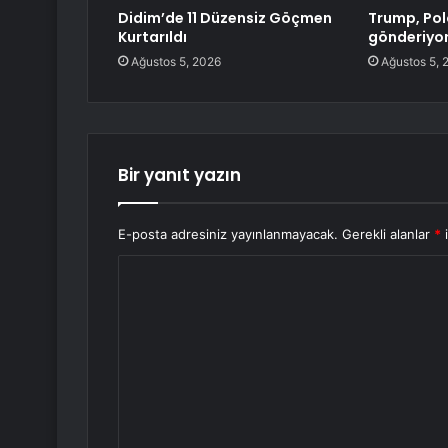
Didim’de 11 Düzensiz Göçmen
Trump, Pol
Kurtarıldı
gönderiyo
Ağustos 5, 2026
Ağustos 5, 
Bir yanıt yazın
E-posta adresiniz yayınlanmayacak.
Gerekli alanlar
*
i
Y
o
r
u
m
*